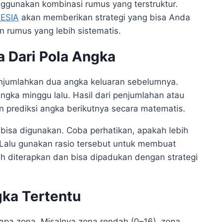
gunakan kombinasi rumus yang terstruktur.
ESIA
akan memberikan strategi yang bisa Anda
 rumus yang lebih sistematis.
 Dari Pola Angka
enjumlahkan dua angka keluaran sebelumnya.
ngka minggu lalu. Hasil dari penjumlahan atau
n prediksi angka berikutnya secara matematis.
 bisa digunakan. Coba perhatikan, apakah lebih
 Lalu gunakan rasio tersebut untuk membuat
 diterapkan dan bisa dipadukan dengan strategi
ka Tertentu
apa zona. Misalnya zona rendah (0–16), zona