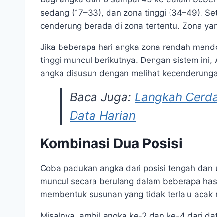
sedang (17–33), dan zona tinggi (34–49). Sete
cenderung berada di zona tertentu. Zona yan
Jika beberapa hari angka zona rendah men
tinggi muncul berikutnya. Dengan sistem ini
angka disusun dengan melihat kecenderunga
Baca Juga:
Langkah Cerda
Data Harian
Kombinasi Dua Posisi
Coba padukan angka dari posisi tengah dan 
muncul secara berulang dalam beberapa hasil 
membentuk susunan yang tidak terlalu acak 
Misalnya, ambil angka ke-2 dan ke-4 dari d