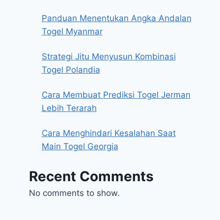
Panduan Menentukan Angka Andalan
Togel Myanmar
Strategi Jitu Menyusun Kombinasi
Togel Polandia
Cara Membuat Prediksi Togel Jerman
Lebih Terarah
Cara Menghindari Kesalahan Saat
Main Togel Georgia
Recent Comments
No comments to show.